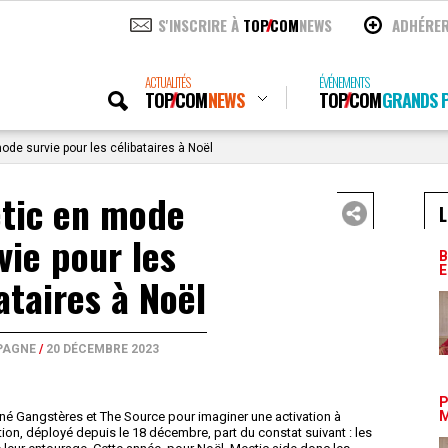
S'INSCRIRE À
TOP
COM
NEWS
ADHÉRE
ACTUALITÉS
ÉVÉNEMENTS
TOP
COM
NEWS
TOP
COM
GRANDS P
de survie pour les célibataires à Noël
tic en mode
L
vie pour les
B
E
ataires à Noël
PAGNE
/
20 DÉCEMBRE 2023
P
M
nné Gangstères et The Source pour imaginer une activation à
ation, déployé depuis le 18 décembre, part du constat suivant : les