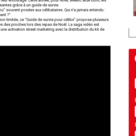
 leur entourage. Cette année, pour Noël, Meetic aide donc les
santes grâce à un guide de survie.
u” souvent posées aux célibataires. Qui n'a jamais entendu :
ant ?".
ition limitée, ce “Guide de survie pour célibs” propose plusieurs
es des proches lors des repas de Noël. La saga vidéo est
ne activation street marketing avec la distribution du kit de