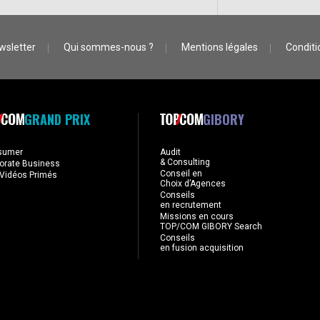
wsletter
Qui sommes-nous ?
Mentions légales
Conditio
GRAND PRIX
GIBORY
sumer
Audit
& Consulting
orate Business
Conseil en
Vidéos Primés
Choix d’Agences
Conseils
en recrutement
Missions en cours
TOP/COM GIBORY Search
Conseils
en fusion acquisition