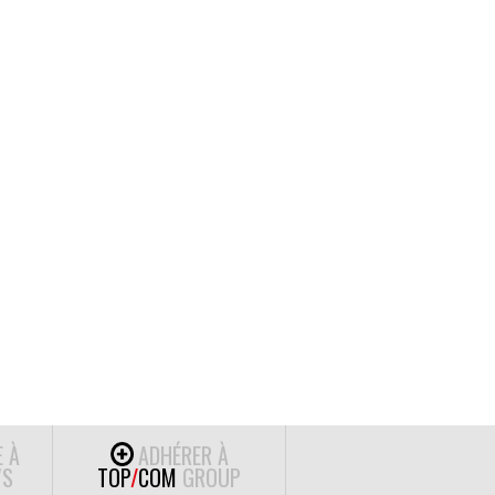
E À
ADHÉRER À
S
TOP
/
COM
GROUP