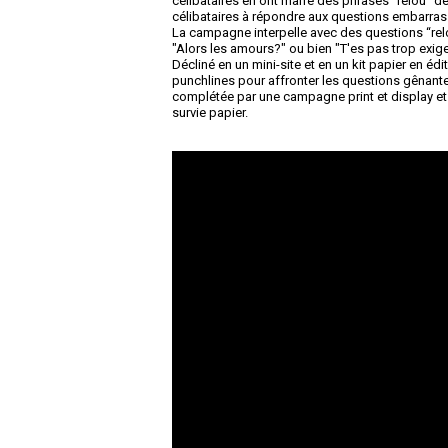
célibataires en ont marre des phrases “relou” de
célibataires à répondre aux questions embarras
La campagne interpelle avec des questions “relo
"Alors les amours?" ou bien "T'es pas trop exige
Décliné en un mini-site et en un kit papier en éd
punchlines pour affronter les questions gênant
complétée par une campagne print et display et u
survie papier.