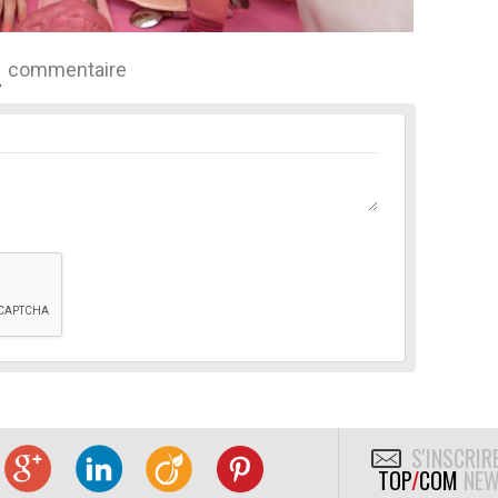
commentaire
S'INSCRIR
TOP
/
COM
NEW