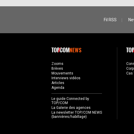
Fil RSS
Ne
NEWS
Zooms
Con
Brèves
Corp
Mouvements
Cas 
Interviews vidéos
Articles
Agenda
Le guide Connected by
TOP/COM
La Galerie des agences
La newsletter TOP/COM NEWS
(bannières/habillage)