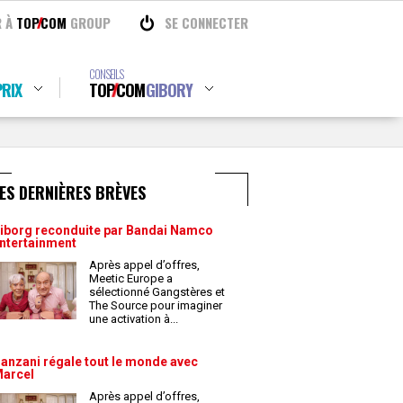
R À
TOP
COM
GROUP
SE CONNECTER
CONSEILS
RIX
TOP
COM
GIBORY
ES DERNIÈRES BRÈVES
iborg reconduite par Bandai Namco
ntertainment
Après appel d’offres,
Meetic Europe a
sélectionné Gangstères et
The Source pour imaginer
une activation à
...
anzani régale tout le monde avec
arcel
Après appel d’offres,