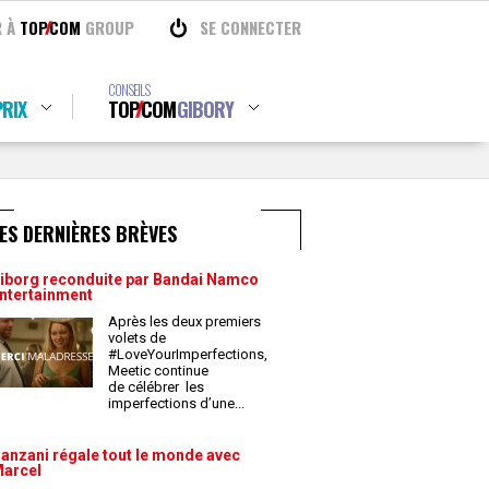
R À
TOP
COM
GROUP
SE CONNECTER
CONSEILS
RIX
TOP
COM
GIBORY
ES DERNIÈRES BRÈVES
iborg reconduite par Bandai Namco
ntertainment
Après les deux premiers
volets de
#LoveYourImperfections,
Meetic continue
de célébrer les
imperfections d’une
...
anzani régale tout le monde avec
arcel