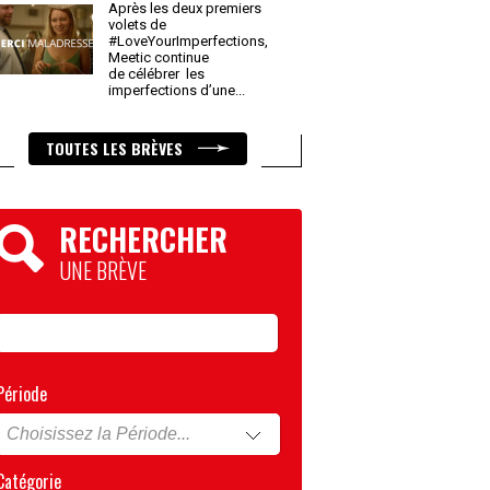
Après les deux premiers
volets de
#LoveYourImperfections,
Meetic continue
de célébrer les
imperfections d’une
...
TOUTES LES BRÈVES
RECHERCHER
UNE BRÈVE
Période
Catégorie