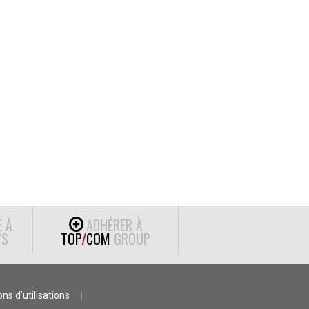
E À
ADHÉRER À
S
TOP
/
COM
GROUP
ns d’utilisations