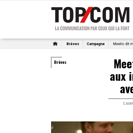
Brèves
Campagne
Meetic dit 
Meet
Brèves
aux 
av
CAM