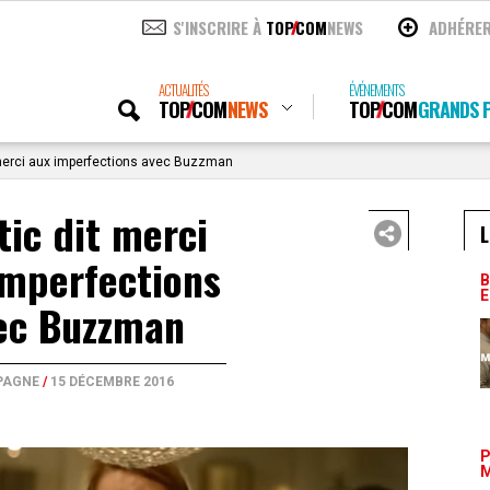
S'INSCRIRE À
TOP
COM
NEWS
ADHÉRE
ACTUALITÉS
ÉVÉNEMENTS
TOP
COM
NEWS
TOP
COM
GRANDS P
merci aux imperfections avec Buzzman
ic dit merci
L
imperfections
B
E
ec Buzzman
PAGNE
/
15 DÉCEMBRE 2016
P
M