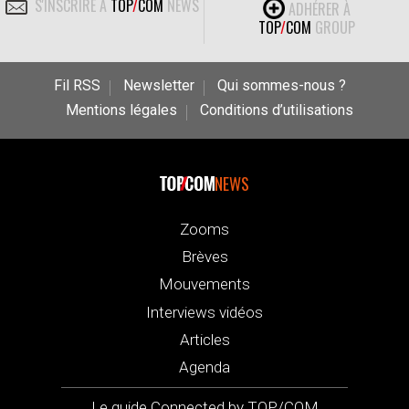
S'INSCRIRE À
TOP
/
COM
NEWS
ADHÉRER À
TOP
/
COM
GROUP
Fil RSS
Newsletter
Qui sommes-nous ?
Mentions légales
Conditions d’utilisations
NEWS
Zooms
Brèves
Mouvements
Interviews vidéos
Articles
Agenda
Le guide Connected by TOP/COM