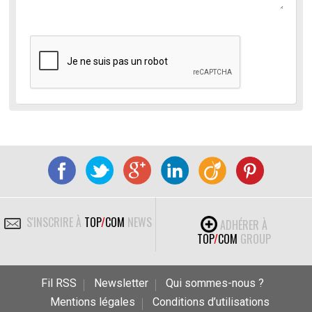
S'INSCRIRE À
TOP
/
COM
NEWS
ADHÉRER À
TOP
/
COM
GROUP
Fil RSS
Newsletter
Qui sommes-nous ?
Mentions légales
Conditions d’utilisations