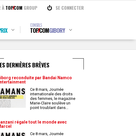
R À
TOP
COM
GROUP
SE CONNECTER
CONSEILS
RIX
TOP
COM
GIBORY
ES DERNIÈRES BRÈVES
iborg reconduite par Bandai Namco
ntertainment
Ce 8 mars, Journée
internationale des droits
des femmes, le magazine
Marie-Claire soulève un
point troublant dans
...
anzani régale tout le monde avec
arcel
Ce 8 mars, Journée