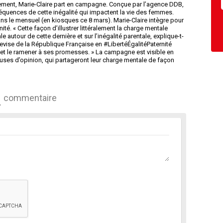
nement, Marie-Claire part en campagne. Conçue par l’agence DDB,
quences de cette inégalité qui impactent la vie des femmes.
ans le mensuel (en kiosques ce 8 mars). Marie-Claire intègre pour
ité. « Cette façon d’illustrer littéralement la charge mentale
autour de cette dernière et sur l’inégalité parentale, explique-t-
evise de la République Française en #LibertéÉgalitéPaternité
t et le ramener à ses promesses. » La campagne est visible en
euses d’opinion, qui partageront leur charge mentale de façon
commentaire