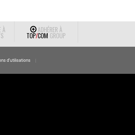
E À
ADHÉRER À
S
TOP
/
COM
GROUP
ns d’utilisations