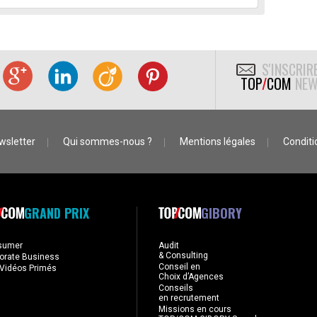
S'INSCRIR
TOP
/
COM
NEW
wsletter
Qui sommes-nous ?
Mentions légales
Conditio
GRAND PRIX
GIBORY
sumer
Audit
& Consulting
orate Business
Conseil en
Vidéos Primés
Choix d’Agences
Conseils
en recrutement
Missions en cours