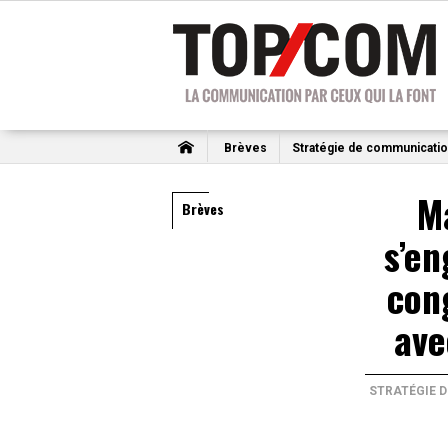
Brèves
Stratégie de communicati
Ma
Brèves
s’en
con
ave
STRATÉGIE 