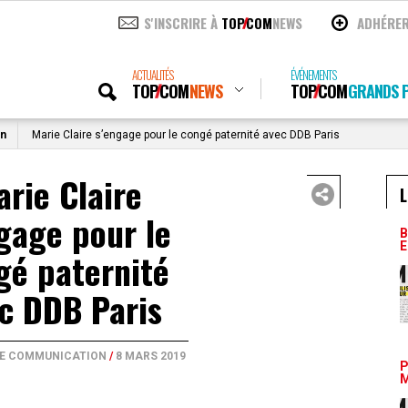
S'INSCRIRE À
TOP
COM
NEWS
ADHÉRE
ACTUALITÉS
ÉVÉNEMENTS
TOP
COM
NEWS
TOP
COM
GRANDS P
on
Marie Claire s’engage pour le congé paternité avec DDB Paris
rie Claire
L
gage pour le
B
E
gé paternité
c DDB Paris
DE COMMUNICATION
/
8 MARS 2019
P
M