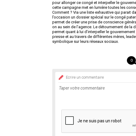
pour allonger ce congé et interpeller le gouver
cette campagne met en lumière toutes les consé
Comment ? Via une liste exhaustive qui parait d
l’occasion un dossier spécial sur le congé patern
permet de créer une prise de conscience générale 
on au sein de l’agence. Le détournement de la d
permet quant à lui d’interpeller le gouvernemen
presse et au travers de différentes mères, lead
symbolique sur leurs réseaux sociaux.
0
Ecrire un commentaire