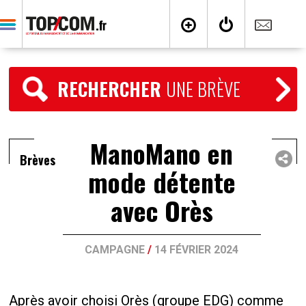
RECHERCHER
UNE BRÈVE
ManoMano en
Brèves
mode détente
avec Orès
CAMPAGNE
/
14 FÉVRIER 2024
Après avoir choisi Orès (groupe EDG) comme