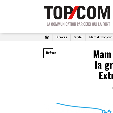
Brèves
Digital
Mam dit bonjour 
Mam 
Brèves
la g
Ext