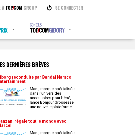
R À
TOP
COM
GROUP
SE CONNECTER
CONSEILS
RIX
TOP
COM
GIBORY
ES DERNIÈRES BRÈVES
iborg reconduite par Bandai Namco
ntertainment
Mam, marque spécialisée
dans l'univers des
accessoires pour bébé,
lance Bonjour Grossesse,
une nouvelle plateforme
...
anzani régale tout le monde avec
arcel
Mam, marque spécialisée