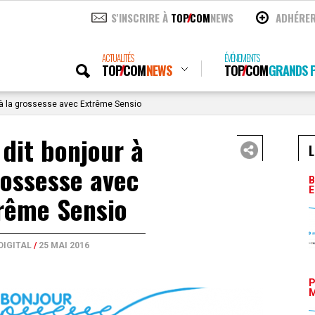
S'INSCRIRE À
TOP
COM
NEWS
ADHÉRE
ACTUALITÉS
ÉVÉNEMENTS
TOP
COM
NEWS
TOP
COM
GRANDS P
à la grossesse avec Extrême Sensio
dit bonjour à
L
rossesse avec
B
E
rême Sensio
DIGITAL
/
25 MAI 2016
P
M