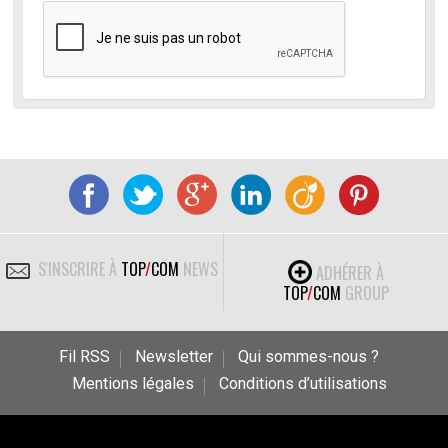
S'INSCRIRE À
TOP
/
COM
NEWS
ADHÉRER À
TOP
/
COM
GROUP
Fil RSS
Newsletter
Qui sommes-nous ?
Mentions légales
Conditions d’utilisations