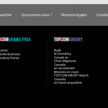
wsletter
Qui sommes-nous ?
Mentions légales
Conditio
GRAND PRIX
GIBORY
sumer
Audit
& Consulting
orate Business
Conseil en
Vidéos Primés
Choix d’Agences
Conseils
en recrutement
Missions en cours
TOP/COM GIBORY Search
Conseils
en fusion acquisition