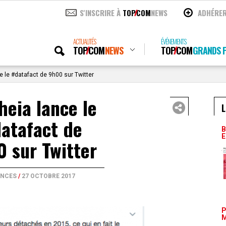
S'INSCRIRE À
TOP
COM
NEWS
ADHÉRE
ACTUALITÉS
ÉVÉNEMENTS
TOP
COM
NEWS
TOP
COM
GRANDS P
 le #datafact de 9h00 sur Twitter
eia lance le
L
atafact de
B
E
 sur Twitter
NCES
/
27 OCTOBRE 2017
P
M