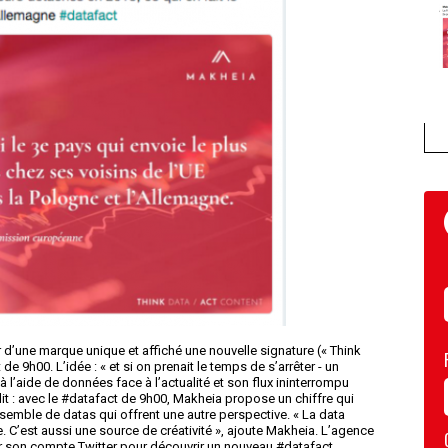
 d’une marque unique et affiché une nouvelle signature (« Think
e 9h00. L’idée : « et si on prenait le temps de s’arrêter - un
r à l’aide de données face à l’actualité et son flux ininterrompu
it : avec le #datafact de 9h00, Makheia propose un chiffre qui
semble de datas qui offrent une autre perspective. « La data
. C’est aussi une source de créativité », ajoute Makheia. L’agence
 son compte Twitter pour découvrir un nouveau #datafact.