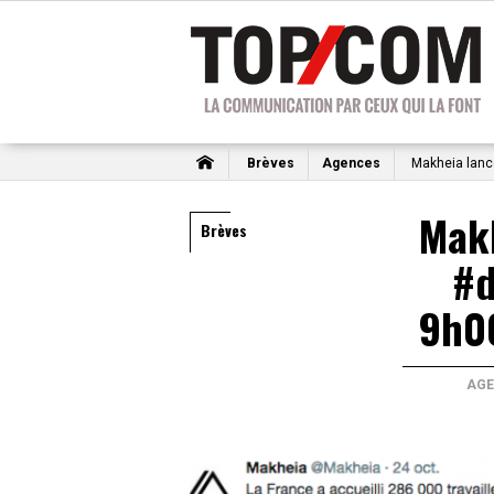
Brèves
Agences
Makheia lance
Makh
Brèves
#d
9h00
AGE