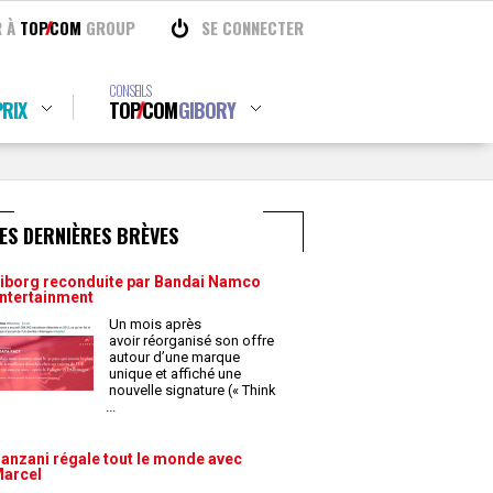
R À
TOP
COM
GROUP
SE CONNECTER
CONSEILS
RIX
TOP
COM
GIBORY
ES DERNIÈRES BRÈVES
iborg reconduite par Bandai Namco
ntertainment
Un mois après
avoir réorganisé son offre
autour d’une marque
unique et affiché une
nouvelle signature (« Think
...
anzani régale tout le monde avec
arcel