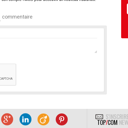
commentaire
S'INSCRIR
TOP
/
COM
NEW