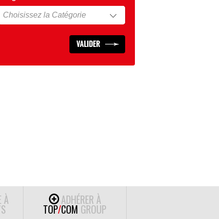
E À
ADHÉRER À
S
TOP
/
COM
GROUP