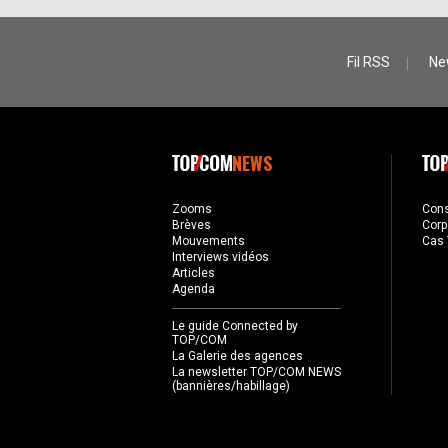
Fil RSS
Ne
NEWS
Zooms
Con
Brèves
Corp
Mouvements
Cas 
Interviews vidéos
Articles
Agenda
Le guide Connected by
TOP/COM
La Galerie des agences
La newsletter TOP/COM NEWS
(bannières/habillage)