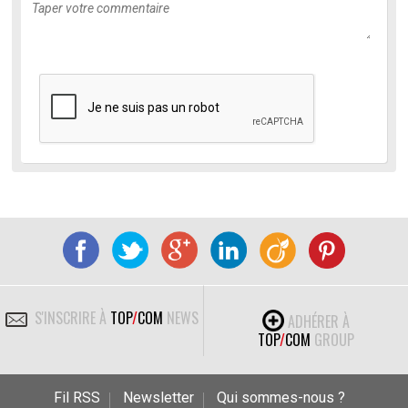
S'INSCRIRE À
TOP
/
COM
NEWS
ADHÉRER À
TOP
/
COM
GROUP
Fil RSS
Newsletter
Qui sommes-nous ?