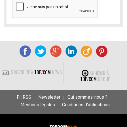
S'INSCRIRE À
TOP
/
COM
NEWS
ADHÉRER À
TOP
/
COM
GROUP
Fil RSS
Newsletter
Qui sommes-nous ?
Mentions légales
Conditions d’utilisations