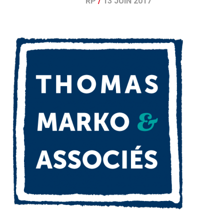
RP
/
13 JUIN 2017