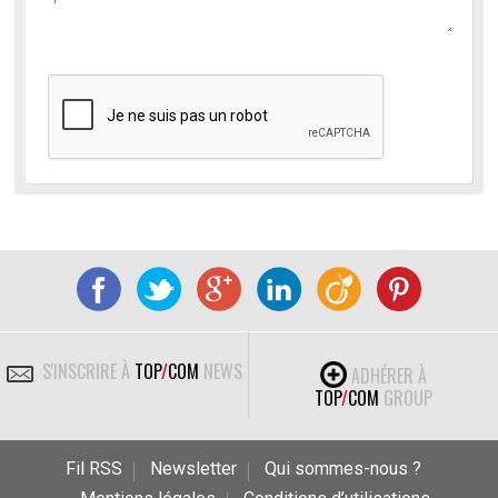
S'INSCRIRE À
TOP
/
COM
NEWS
ADHÉRER À
TOP
/
COM
GROUP
Fil RSS
Newsletter
Qui sommes-nous ?