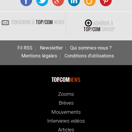
S'INSCRIRE À
TOP
/
COM
NEWS
ADHÉRER À
TOP
/
COM
GROUP
Fil RSS
Newsletter
Qui sommes-nous ?
Mentions légales
Conditions d’utilisations
NEWS
Zooms
Brèves
Mouvements
Interviews vidéos
Articles