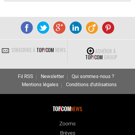
S'INSCRIRE À
TOP
/
COM
NEWS
ADHÉRER À
TOP
/
COM
GROUP
Fil RSS
Newsletter
Qui sommes-nous ?
Mentions légales
Conditions d’utilisations
NEWS
Zooms
Brèves