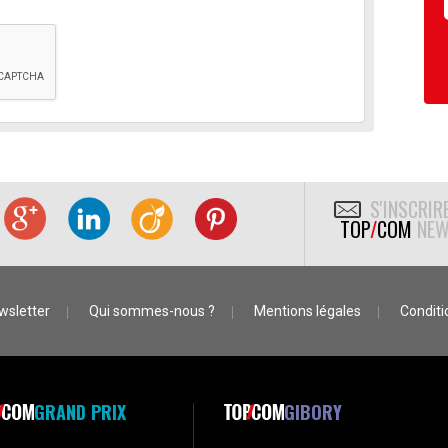
S'INSCRIR
TOP
/
COM
NEW
wsletter
Qui sommes-nous ?
Mentions légales
Conditio
GRAND PRIX
GIBORY