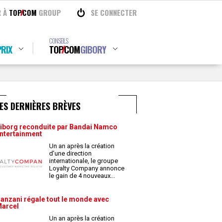
R À
TOP
COM
GROUP
SE CONNECTER
CONSEILS
RIX
TOP
COM
GIBORY
ES DERNIÈRES BRÈVES
iborg reconduite par Bandai Namco
ntertainment
Un an après la création
d’une direction
internationale, le groupe
Loyalty Company annonce
le gain de 4 nouveaux
...
anzani régale tout le monde avec
arcel
Un an après la création