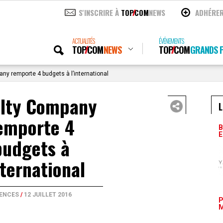
S'INSCRIRE À
TOP
COM
NEWS
ADHÉRE
ACTUALITÉS
ÉVÉNEMENTS
TOP
COM
NEWS
TOP
COM
GRANDS P
ny remporte 4 budgets à l’international
alty Company
L
emporte 4
B
E
budgets à
nternational
ENCES
/
12 JUILLET 2016
P
M