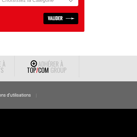
E À
ADHÉRER À
S
TOP
/
COM
GROUP
ns d’utilisations