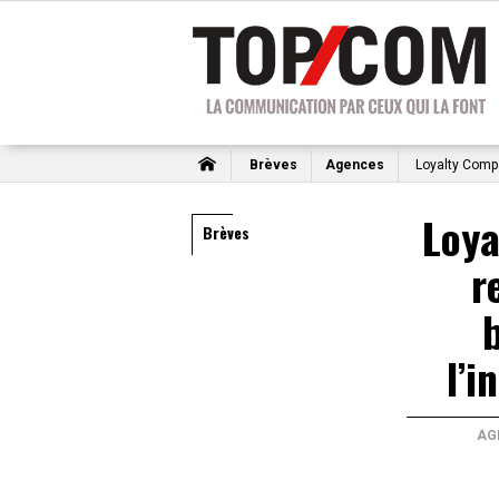
Brèves
Agences
Loyalty Compa
Loy
Brèves
r
l’i
AG