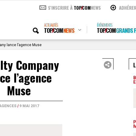
S'INSCRIRE À
TOP
COM
NEWS
ADHÉRE
ACTUALITÉS
ÉVÉNEMENTS
TOP
COM
NEWS
TOP
COM
GRANDS P
any lance l’agence Muse
alty Company
L
ce l’agence
B
E
Muse
AGENCES
/
9 MAI 2017
P
M