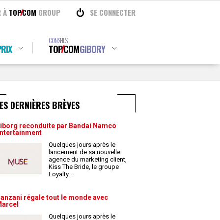
R À
TOP
COM
GROUP
SE CONNECTER
CONSEILS
RIX
TOP
COM
GIBORY
ES DERNIÈRES BRÈVES
iborg reconduite par Bandai Namco
ntertainment
Quelques jours après le
lancement de sa nouvelle
agence du marketing client,
Kiss The Bride, le groupe
Loyalty
...
anzani régale tout le monde avec
arcel
Quelques jours après le