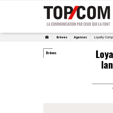
Brèves
Agences
Loyalty Comp
Loy
Brèves
lan