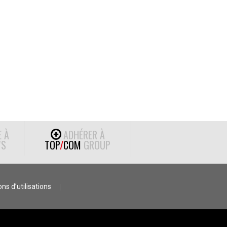
E À
ADHÉRER À
S
TOP
/
COM
GROUP
ns d’utilisations