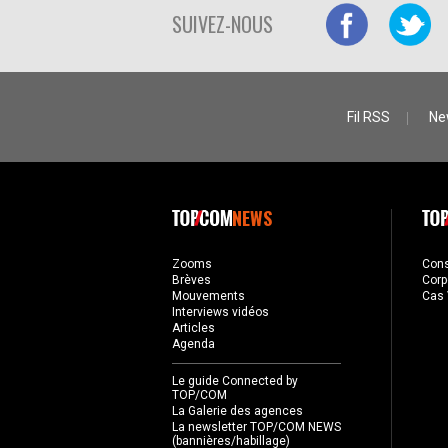
SUIVEZ-NOUS
Fil RSS
Ne
NEWS
Zooms
Con
Brèves
Corp
Mouvements
Cas 
Interviews vidéos
Articles
Agenda
Le guide Connected by
TOP/COM
La Galerie des agences
La newsletter TOP/COM NEWS
(bannières/habillage)