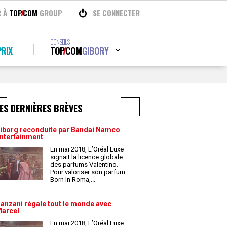
R À
TOP
COM
GROUP
SE CONNECTER
CONSEILS
RIX
TOP
COM
GIBORY
ES DERNIÈRES BRÈVES
iborg reconduite par Bandai Namco
ntertainment
En mai 2018, L’Oréal Luxe
signait la licence globale
des parfums Valentino.
Pour valoriser son parfum
Born In Roma,
...
anzani régale tout le monde avec
arcel
En mai 2018, L’Oréal Luxe