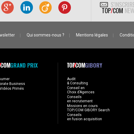
S'INSCRIR
TOP
/
COM
NEW
wsletter
Qui sommes-nous ?
Mentions légales
Conditio
GRAND PRIX
GIBORY
sumer
Audit
& Consulting
orate Business
Conseil en
Vidéos Primés
Choix d’Agences
Conseils
en recrutement
Missions en cours
TOP/COM GIBORY Search
Conseils
en fusion acquisition