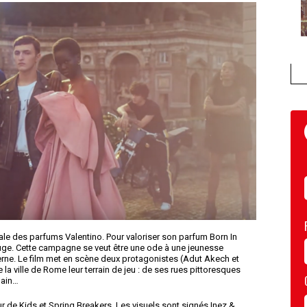
bale des parfums Valentino. Pour valoriser son parfum Born In
ouge. Cette campagne se veut être une ode à une jeunesse
rne. Le film met en scène deux protagonistes (Adut Akech et
 la ville de Rome leur terrain de jeu : de ses rues pittoresques
main…
ur de Kids et Spring Breakers. Les visuels sont signés Inez &