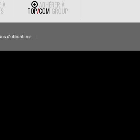
E À
ADHÉRER À
S
TOP
/
COM
GROUP
ns d’utilisations