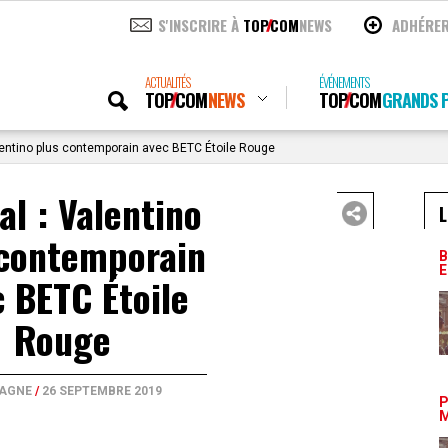
S'INSCRIRE À
TOP
COM
NEWS
ADHÉRE
ACTUALITÉS
ÉVÉNEMENTS
TOP
COM
NEWS
TOP
COM
GRANDS P
lentino plus contemporain avec BETC Étoile Rouge
al : Valentino
L
 contemporain
B
E
 BETC Étoile
Rouge
AGNE
/
26 SEPTEMBRE 2019
P
M