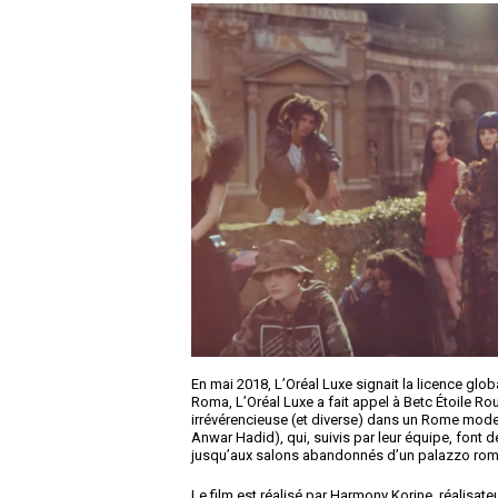
En mai 2018, L’Oréal Luxe signait la licence glo
Roma, L’Oréal Luxe a fait appel à Betc Étoile R
irrévérencieuse (et diverse) dans un Rome mode
Anwar Hadid), qui, suivis par leur équipe, font de
jusqu’aux salons abandonnés d’un palazzo ro
Le film est réalisé par Harmony Korine, réalisate