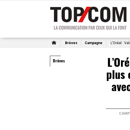
Brèves
Campagne
L’Oréal : Va
L’Oré
Brèves
plus
avec
CAMP