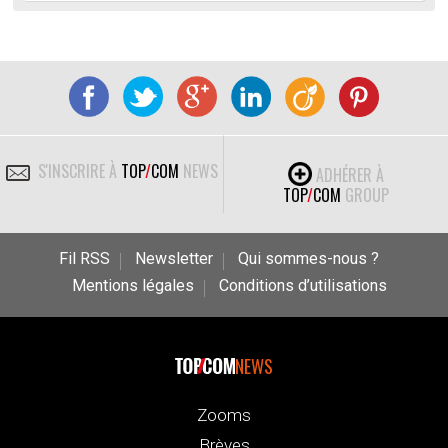
S'INSCRIRE À
TOP
/
COM
NEWS
ADHÉRER À
TOP
/
COM
GROUP
Fil RSS
Newsletter
Qui sommes-nous ?
Mentions légales
Conditions d’utilisations
NEWS
Zooms
Brèves