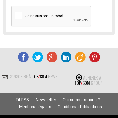
S'INSCRIRE À
TOP
/
COM
NEWS
ADHÉRER À
TOP
/
COM
GROUP
Fil RSS
Newsletter
Qui sommes-nous ?
Mentions légales
Conditions d’utilisations