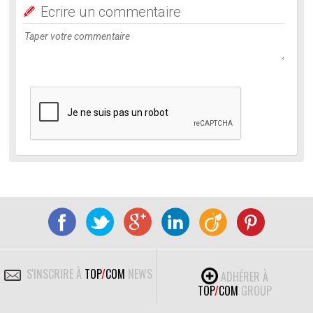
Ecrire un commentaire
S'INSCRIRE À
TOP
/
COM
NEWS
ADHÉRER À
TOP
/
COM
GROUP