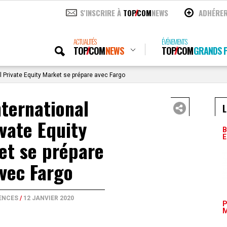
S'INSCRIRE À
TOP
COM
NEWS
ADHÉRE
ACTUALITÉS
ÉVÉNEMENTS
TOP
COM
NEWS
TOP
COM
GRANDS P
l Private Equity Market se prépare avec Fargo
nternational
L
vate Equity
B
E
et se prépare
vec Fargo
ENCES
/
12 JANVIER 2020
P
M