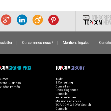
S'INSCRIR
TOP
/
COM
NEW
wsletter
Qui sommes-nous ?
Mentions légales
Conditio
GRAND PRIX
GIBORY
sumer
Audit
& Consulting
orate Business
Conseil en
Vidéos Primés
Choix d’Agences
Conseils
en recrutement
Missions en cours
TOP/COM GIBORY Search
Conseils