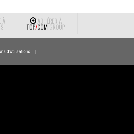
E À
ADHÉRER À
S
TOP
/
COM
GROUP
ns d’utilisations