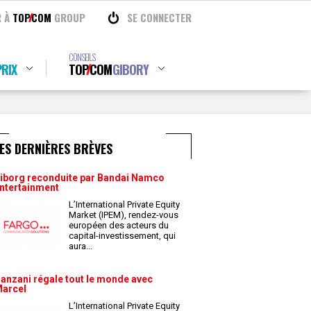
R À
TOP
COM
GROUP
SE CONNECTER
CONSEILS
RIX
TOP
COM
GIBORY
ES DERNIÈRES BRÈVES
iborg reconduite par Bandai Namco
ntertainment
L’International Private Equity
Market (IPEM), rendez-vous
européen des acteurs du
capital-investissement, qui
aura
...
anzani régale tout le monde avec
arcel
L’International Private Equity