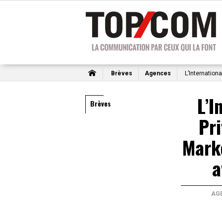
Brèves
Agences
L’Internationa
L’I
Brèves
Pri
Mark
a
AG