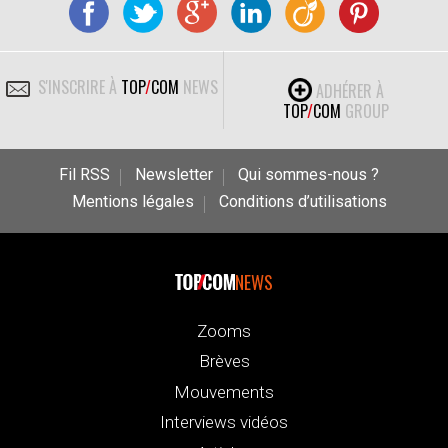
S'INSCRIRE À
TOP
/
COM
NEWS
ADHÉRER À
TOP
/
COM
GROUP
Fil RSS
Newsletter
Qui sommes-nous ?
Mentions légales
Conditions d’utilisations
NEWS
Zooms
Brèves
Mouvements
Interviews vidéos