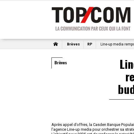
Brèves
RP
Line-up media rempo
Li
Brèves
r
bud
Après appel d’offres, la Casden Banque Populair
l’agence Line-up media pour orchestrer sa strat