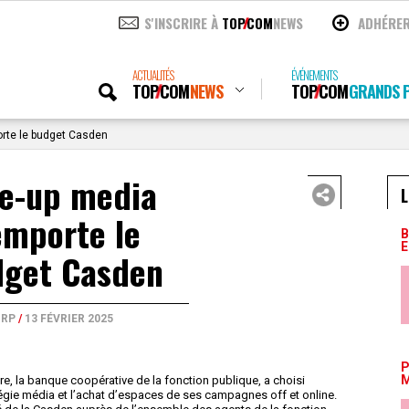
S'INSCRIRE À
TOP
COM
NEWS
ADHÉRE
ACTUALITÉS
ÉVÉNEMENTS
TOP
COM
NEWS
TOP
COM
GRANDS P
rte le budget Casden
ne-up media
L
emporte le
B
E
get Casden
RP
/
13 FÉVRIER 2025
P
M
e, la banque coopérative de la fonction publique, a choisi
égie média et l’achat d’espaces de ses campagnes off et online.