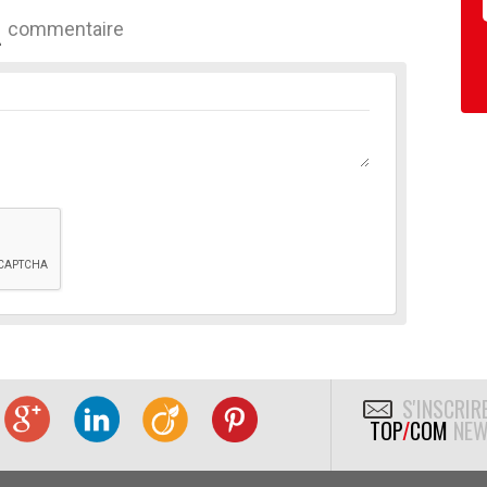
commentaire
S'INSCRIR
TOP
/
COM
NEW