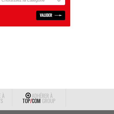
E À
ADHÉRER À
S
TOP
/
COM
GROUP