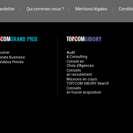
wsletter
Qui sommes-nous ?
Mentions légales
Conditio
GRAND PRIX
GIBORY
sumer
Audit
& Consulting
orate Business
Conseil en
Vidéos Primés
Choix d’Agences
Conseils
en recrutement
Missions en cours
TOP/COM GIBORY Search
Conseils
en fusion acquisition