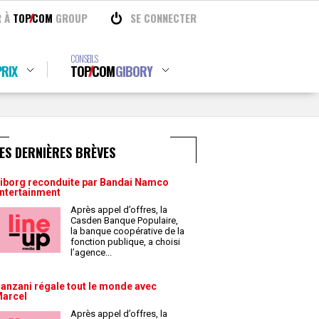
R À
TOP
COM
GROUP
SE CONNECTER
CONSEILS
RIX
TOP
COM
GIBORY
ES DERNIÈRES BRÈVES
iborg reconduite par Bandai Namco
ntertainment
Après appel d’offres, la
Casden Banque Populaire,
la banque coopérative de la
fonction publique, a choisi
l’agence
...
anzani régale tout le monde avec
arcel
Après appel d’offres, la