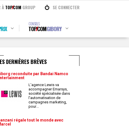
R À
TOP
COM
GROUP
SE CONNECTER
CONSEILS
RIX
TOP
COM
GIBORY
ES DERNIÈRES BRÈVES
iborg reconduite par Bandai Namco
ntertainment
L’agence Lewis va
accompagner Emarsys,
société spécialisée dans
l’automatisation de
campagnes marketing,
pour
...
anzani régale tout le monde avec
arcel