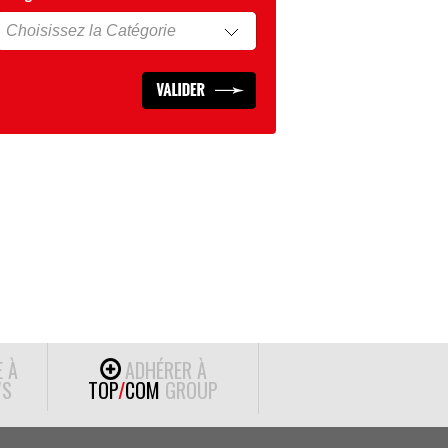
E À
ADHÉRER À
S
TOP
/
COM
GROUP