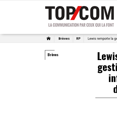
Brèves
RP
Lewis remporte la g
Lewi
Brèves
gest
in