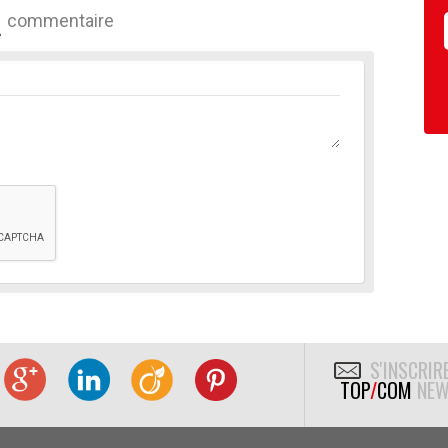
commentaire
S'INSCRIR
TOP
/
COM
NEW