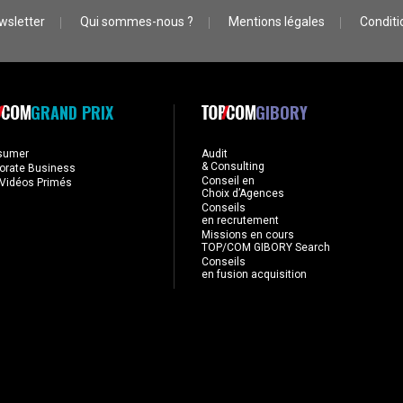
wsletter
Qui sommes-nous ?
Mentions légales
Conditio
GRAND PRIX
GIBORY
sumer
Audit
& Consulting
orate Business
Conseil en
Vidéos Primés
Choix d’Agences
Conseils
en recrutement
Missions en cours
TOP/COM GIBORY Search
Conseils
en fusion acquisition