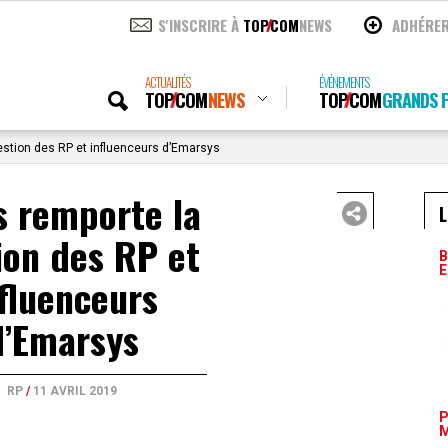
S'INSCRIRE À
TOP
COM
NEWS
ADHÉRE
ACTUALITÉS
ÉVÉNEMENTS
TOP
COM
NEWS
TOP
COM
GRANDS P
estion des RP et influenceurs d’Emarsys
s remporte la
L
ion des RP et
B
E
fluenceurs
d’Emarsys
RP
/
11 AVRIL 2019
P
M