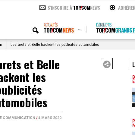
S'INSCRIRE À
TOP
COM
NEWS
ADHÉRE
ACTUALITÉS
ÉVÉNEMENTS
TOP
COM
NEWS
TOP
COM
GRANDS P
on
Lesfurets et Belle hackent les publicités automobiles
urets et Belle
L
ackent les
B
E
publicités
utomobiles
DE COMMUNICATION
/
4 MARS 2020
P
M