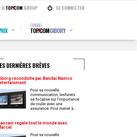
R À
TOP
COM
GROUP
SE CONNECTER
CONSEILS
RIX
TOP
COM
GIBORY
ES DERNIÈRES BRÈVES
iborg reconduite par Bandai Namco
ntertainment
Pour sa nouvelle
communication, lesfurets
se focalise sur l’importance
de rouler avec une
assurance. Pour mener à
...
anzani régale tout le monde avec
arcel
Pour sa nouvelle