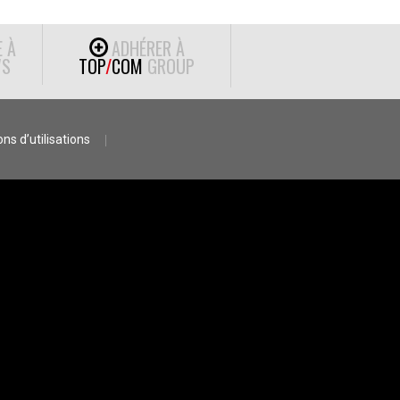
E À
ADHÉRER À
S
TOP
/
COM
GROUP
ns d’utilisations