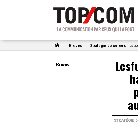
Brèves
Stratégie de communicati
Lesf
Brèves
h
a
STRATÉGIE 