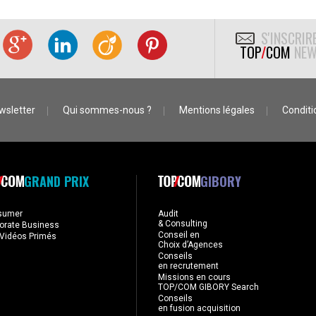
S'INSCRIR
TOP
/
COM
NEW
wsletter
Qui sommes-nous ?
Mentions légales
Conditio
GRAND PRIX
GIBORY
sumer
Audit
& Consulting
orate Business
Conseil en
Vidéos Primés
Choix d’Agences
Conseils
en recrutement
Missions en cours
TOP/COM GIBORY Search
Conseils
en fusion acquisition