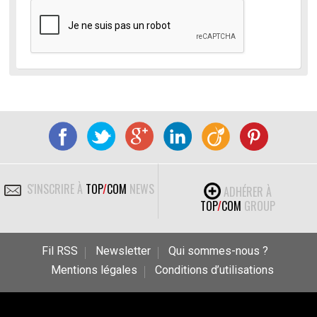
S'INSCRIRE À
TOP
/
COM
NEWS
ADHÉRER À
TOP
/
COM
GROUP
Fil RSS
Newsletter
Qui sommes-nous ?
Mentions légales
Conditions d’utilisations