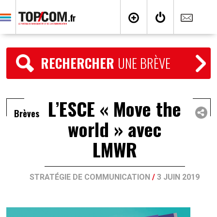
RECHERCHER
UNE BRÈVE
L’ESCE « Move the
Brèves
world » avec
LMWR
STRATÉGIE DE COMMUNICATION
/
3 JUIN 2019