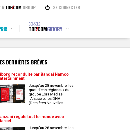
R À
TOP
COM
GROUP
SE CONNECTER
CONSEILS
RIX
TOP
COM
GIBORY
ES DERNIÈRES BRÈVES
iborg reconduite par Bandai Namco
ntertainment
Jusqu’au 28 novembre, les
quotidiens régionaux du
groupe Ebra Médias,
l’Alsace et les DNA
(Dernières Nouvelles
...
anzani régale tout le monde avec
arcel
Jusqu’au 28 novembre, les