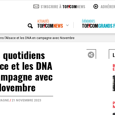
S'INSCRIRE À
TOP
COM
NEWS
ADHÉRE
ACTUALITÉS
ÉVÉNEMENTS
TOP
COM
NEWS
TOP
COM
GRANDS P
ens l’Alsace et les DNA en campagne avec Novembre
 quotidiens
L
ace et les DNA
B
E
ampagne avec
Novembre
AGNE
/
21 NOVEMBRE 2023
P
M