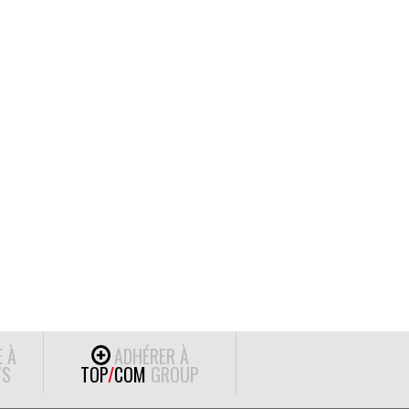
E À
ADHÉRER À
S
TOP
/
COM
GROUP