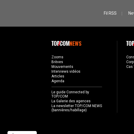
Fil RSS
Ne
NEWS
Zooms
Con
Brèves
Corp
Mouvements
Cas 
Interviews vidéos
Articles
Agenda
Le guide Connected by
TOP/COM
La Galerie des agences
La newsletter TOP/COM NEWS
(bannières/habillage)