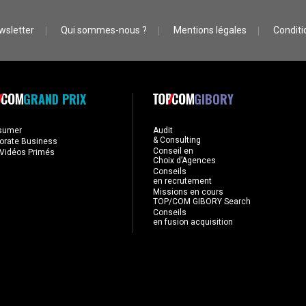
wsletter
Qui sommes-nous ?
Mentions légales
Conditio
GRAND PRIX
GIBORY
sumer
Audit
& Consulting
orate Business
Conseil en
Vidéos Primés
Choix d’Agences
Conseils
en recrutement
Missions en cours
TOP/COM GIBORY Search
Conseils
en fusion acquisition