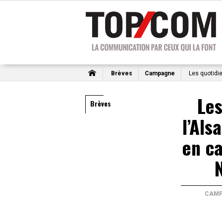
Brèves
Campagne
Les quotidi
Les
Brèves
l’Als
en c
CAMP