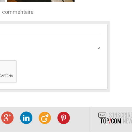
commentaire
S'INSCRIR
TOP
/
COM
NEW