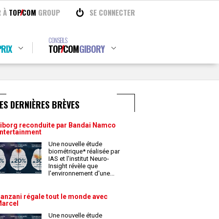
R À
TOP
COM
GROUP
SE CONNECTER
CONSEILS
RIX
TOP
COM
GIBORY
ES DERNIÈRES BRÈVES
iborg reconduite par Bandai Namco
ntertainment
Une nouvelle étude
biométrique* réalisée par
IAS et l'institut Neuro-
Insight révèle que
l'environnement d'une
...
anzani régale tout le monde avec
arcel
Une nouvelle étude