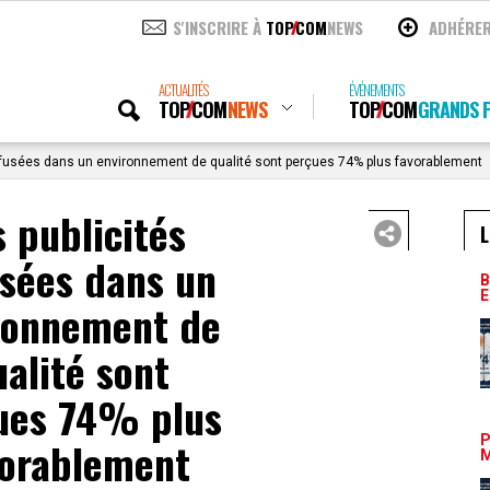
S'INSCRIRE À
TOP
COM
NEWS
ADHÉRE
ACTUALITÉS
ÉVÉNEMENTS
TOP
COM
NEWS
TOP
COM
GRANDS P
iffusées dans un environnement de qualité sont perçues 74% plus favorablement
s publicités
L
usées dans un
B
E
ronnement de
alité sont
ues 74% plus
P
vorablement
M