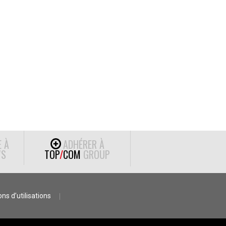
E À
ADHÉRER À
S
TOP
/
COM
GROUP
ns d’utilisations