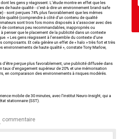
 dont les gens y réagissent. L'étude montre en effet que les
s de haute qualité - c'est-à-dire un environnement brand-safe
ue) - sont perçues 74% plus favorablement que les mêmes
ble qualité (comprendre à côté d’un contenu de qualité
ommateurs sont trois fois moins disposés à s'associer avec des
té de contenus peu recommandables, inappropriés ou
 à penser que le placement de la publicité dans un contexte
rque. « Les gens réagissent à l'ensemble du contexte d'une
s composants. Et cela génère un effet de « halo » très fort et très
des environnements de haute qualité », constate Tony Marlow,
s d'être perçue plus favorablement, une publicité diffusée dans
un taux d'engagement supérieur de 20% et une mémorisation
rs, en comparaison des environnements à risques modérés.
ence mobile de 30 minutes, avec l'institut Neuro-Insight, qui a
tat stationnaire (SST).
commentaire