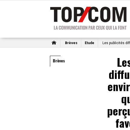
Brèves
Etude
Les publicités d
Le
Brèves
diff
envi
qu
perç
fa