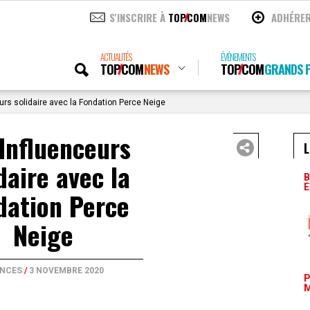
S'INSCRIRE À
TOP
COM
NEWS
ADHÉRE
ACTUALITÉS
ÉVÉNEMENTS
TOP
COM
NEWS
TOP
COM
GRANDS P
urs solidaire avec la Fondation Perce Neige
Influenceurs
L
daire avec la
B
E
dation Perce
Neige
NCES
/
3 NOVEMBRE 2020
P
M