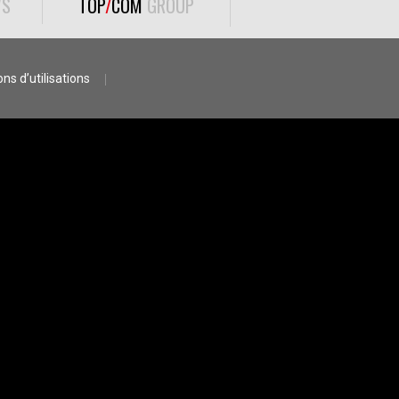
S
TOP
/
COM
GROUP
ns d’utilisations