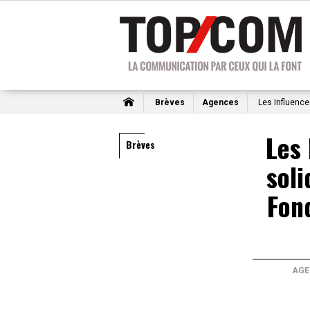
Brèves
Agences
Les Influence
Les 
Brèves
soli
Fon
AGE