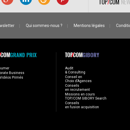
TOP
/
COM
NEW
wsletter
Qui sommes-nous ?
Mentions légales
Conditio
GRAND PRIX
GIBORY
sumer
Audit
& Consulting
orate Business
Conseil en
Vidéos Primés
Choix d’Agences
Conseils
en recrutement
Missions en cours
TOP/COM GIBORY Search
Conseils
en fusion acquisition