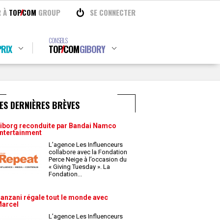
R À
TOP
COM
GROUP
SE CONNECTER
CONSEILS
RIX
TOP
COM
GIBORY
ES DERNIÈRES BRÈVES
iborg reconduite par Bandai Namco
ntertainment
L’agence Les Influenceurs
collabore avec la Fondation
Perce Neige à l’occasion du
« Giving Tuesday ». La
Fondation
...
anzani régale tout le monde avec
arcel
L’agence Les Influenceurs