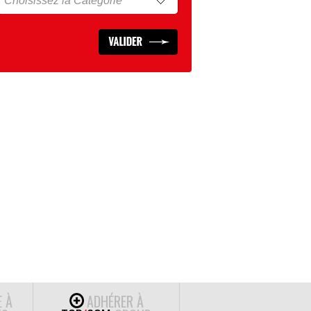
E À
ADHÉRER À