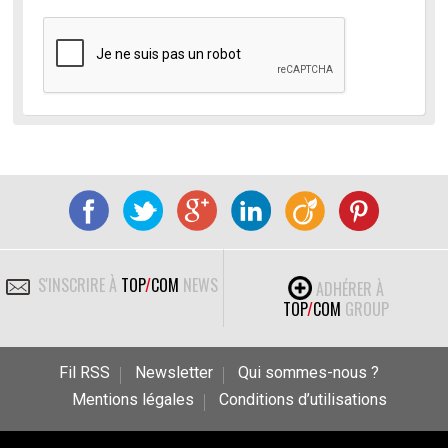
S'INSCRIRE À
TOP
/
COM
NEWS
ADHÉRER À
TOP
/
COM
GROUP
Fil RSS
Newsletter
Qui sommes-nous ?
Mentions légales
Conditions d’utilisations