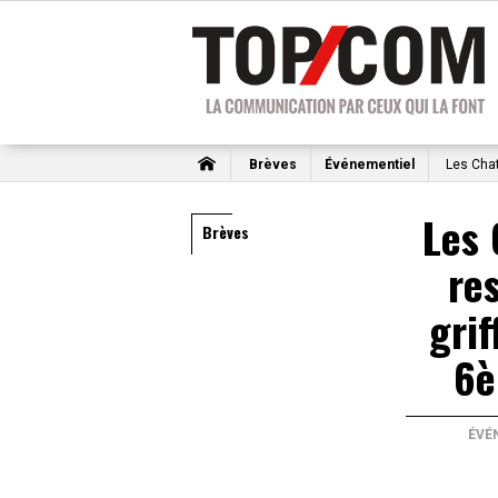
Brèves
Événementiel
Les Chat
Les 
Brèves
re
grif
6è
ÉVÉ