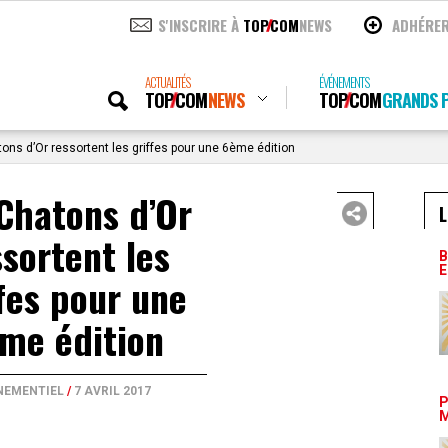
S'INSCRIRE À
TOP
COM
NEWS
ADHÉRE
ACTUALITÉS
ÉVÉNEMENTS
TOP
COM
NEWS
TOP
COM
GRANDS P
ons d’Or ressortent les griffes pour une 6ème édition
Chatons d’Or
L
ssortent les
B
E
fes pour une
me édition
NEMENTIEL
/
7 AVRIL 2017
P
M