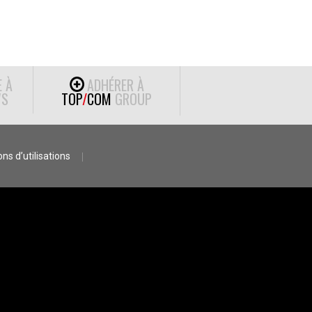
E À
ADHÉRER À
S
TOP
/
COM
GROUP
ns d’utilisations