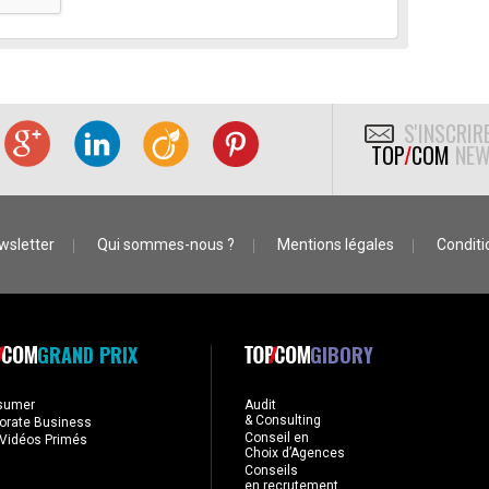
S'INSCRIR
TOP
/
COM
NEW
wsletter
Qui sommes-nous ?
Mentions légales
Conditio
GRAND PRIX
GIBORY
sumer
Audit
& Consulting
orate Business
Conseil en
Vidéos Primés
Choix d’Agences
Conseils
en recrutement