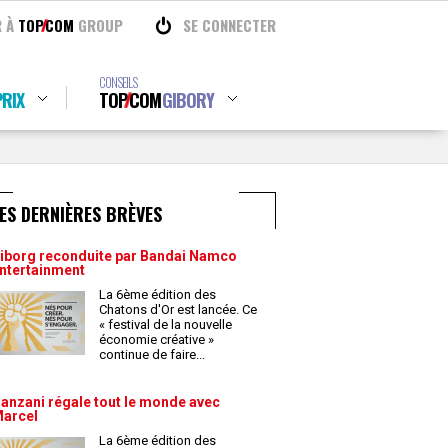
R À
TOP
COM
GROUP
SE CONNECTER
CONSEILS
RIX
TOP
COM
GIBORY
ES DERNIÈRES BRÈVES
iborg reconduite par Bandai Namco
ntertainment
La 6ème édition des
Chatons d'Or est lancée. Ce
« festival de la nouvelle
économie créative »
continue de faire
...
anzani régale tout le monde avec
arcel
La 6ème édition des