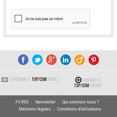
S'INSCRIRE À
TOP
/
COM
NEWS
ADHÉRER À
TOP
/
COM
GROUP
Fil RSS
Newsletter
Qui sommes-nous ?
Mentions légales
Conditions d’utilisations