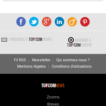
S'INSCRIRE À
TOP
/
COM
NEWS
ADHÉRER À
TOP
/
COM
GROUP
Fil RSS
Newsletter
Qui sommes-nous ?
Mentions légales
Conditions d’utilisations
NEWS
Zooms
Brèves