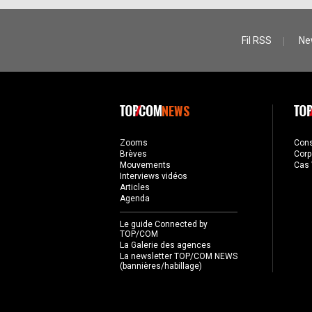
Fil RSS
Ne
NEWS
Zooms
Con
Brèves
Corp
Mouvements
Cas 
Interviews vidéos
Articles
Agenda
Le guide Connected by
TOP/COM
La Galerie des agences
La newsletter TOP/COM NEWS
(bannières/habillage)