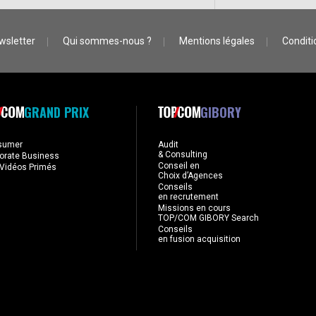
wsletter
Qui sommes-nous ?
Mentions légales
Conditio
GRAND PRIX
GIBORY
sumer
Audit
& Consulting
orate Business
Conseil en
Vidéos Primés
Choix d’Agences
Conseils
en recrutement
Missions en cours
TOP/COM GIBORY Search
Conseils
en fusion acquisition