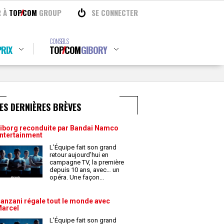
R À
TOP
COM
GROUP
SE CONNECTER
CONSEILS
RIX
TOP
COM
GIBORY
ES DERNIÈRES BRÈVES
iborg reconduite par Bandai Namco
ntertainment
L’Équipe fait son grand
retour aujourd’hui en
campagne TV, la première
depuis 10 ans, avec… un
opéra. Une façon
...
anzani régale tout le monde avec
arcel
L’Équipe fait son grand