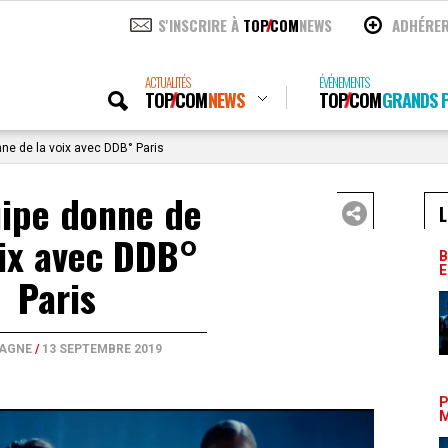
S'INSCRIRE À
TOP
COM
NEWS
ADHÉRE
ACTUALITÉS
ÉVÉNEMENTS
TOP
COM
NEWS
TOP
COM
GRANDS P
ne de la voix avec DDB° Paris
uipe donne de
L
oix avec DDB°
B
E
Paris
AGNE
/
13 SEPTEMBRE 2019
P
M