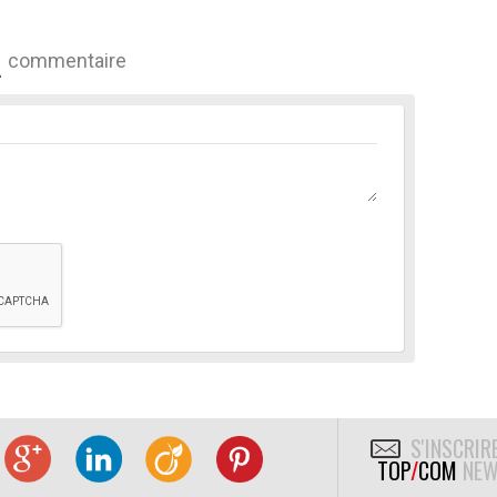
commentaire
S'INSCRIR
TOP
/
COM
NEW