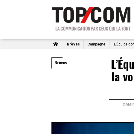
Brèves
Campagne
L’Équipe don
L’Éq
Brèves
la v
CAMP