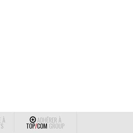
E À
ADHÉRER À
S
TOP
/
COM
GROUP