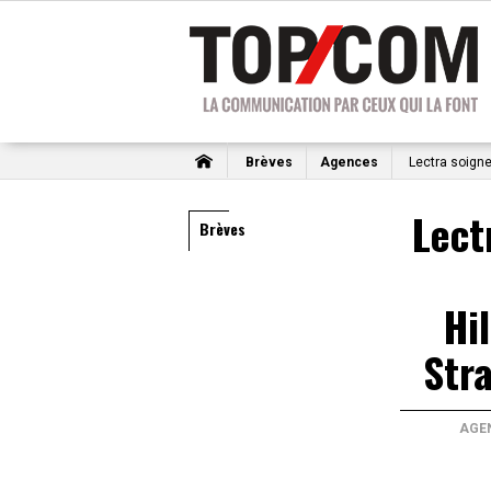
Brèves
Agences
Lectra soigne
Lect
Brèves
Hi
Stra
AGE