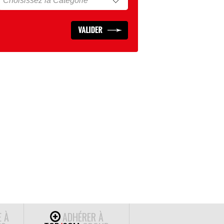
E À
ADHÉRER À