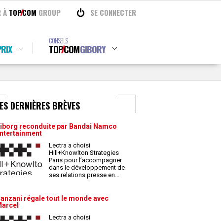
R À
TOP
COM
GROUP
SE CONNECTER
CONSEILS
RIX
TOP
COM
GIBORY
ES DERNIÈRES BRÈVES
iborg reconduite par Bandai Namco
ntertainment
Lectra a choisi
Hill+Knowlton Strategies
Paris pour l’accompagner
dans le développement de
ses relations presse en
...
anzani régale tout le monde avec
arcel
Lectra a choisi