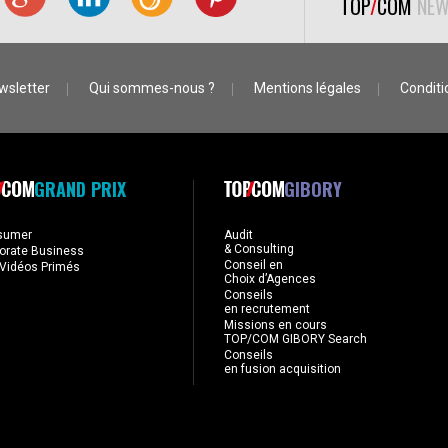
TOP
/
COM
NEW
wsletter
Qui sommes-nous ?
Mentions légales
Conditio
GRAND PRIX
GIBORY
sumer
Audit
& Consulting
orate Business
Conseil en
Vidéos Primés
Choix d’Agences
Conseils
en recrutement
Missions en cours
TOP/COM GIBORY Search
Conseils
en fusion acquisition