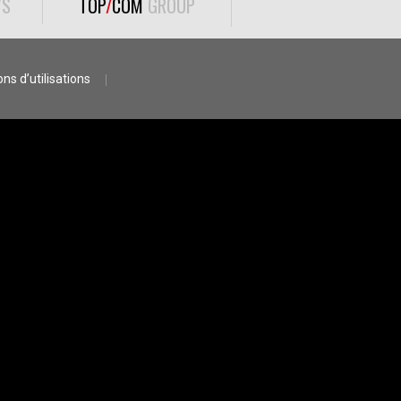
S
TOP
/
COM
GROUP
ns d’utilisations