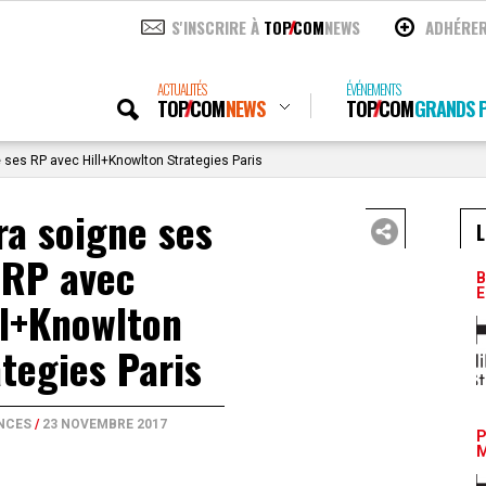
S'INSCRIRE À
TOP
COM
NEWS
ADHÉRE
ACTUALITÉS
ÉVÉNEMENTS
TOP
COM
NEWS
TOP
COM
GRANDS P
 ses RP avec Hill+Knowlton Strategies Paris
ra soigne ses
L
RP avec
B
E
ll+Knowlton
tegies Paris
NCES
/
23 NOVEMBRE 2017
P
M