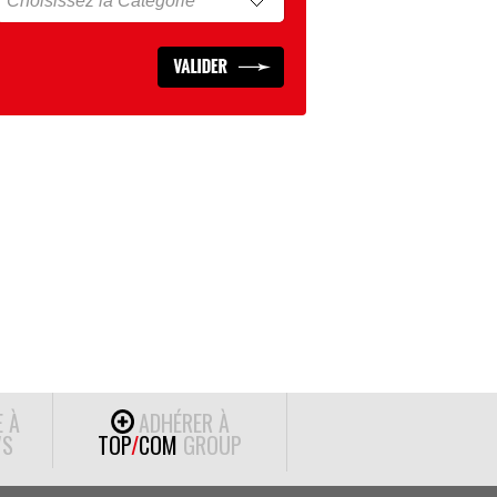
E À
ADHÉRER À
S
TOP
/
COM
GROUP