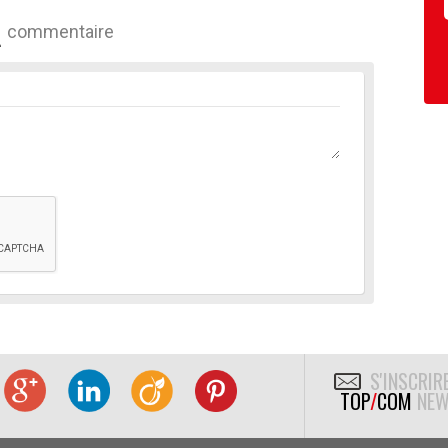
commentaire
S'INSCRIR
TOP
/
COM
NEW