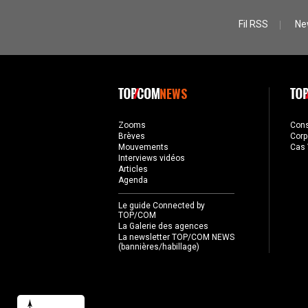
Fil RSS
Ne
NEWS
Zooms
Con
Brèves
Corp
Mouvements
Cas 
Interviews vidéos
Articles
Agenda
Le guide Connected by
TOP/COM
La Galerie des agences
La newsletter TOP/COM NEWS
(bannières/habillage)