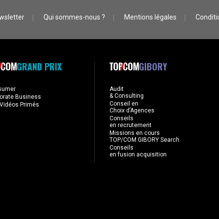
wsletter
Qui sommes-nous ?
Mentions légales
Conditio
GRAND PRIX
GIBORY
sumer
Audit
& Consulting
orate Business
Conseil en
Vidéos Primés
Choix d’Agences
Conseils
en recrutement
Missions en cours
TOP/COM GIBORY Search
Conseils
en fusion acquisition