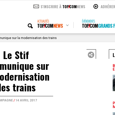
S'INSCRIRE À
TOP
COM
NEWS
ADHÉRE
ACTUALITÉS
ÉVÉNEMENTS
TOP
COM
NEWS
TOP
COM
GRANDS P
unique sur la modernisation des trains
Le Stif
L
munique sur
B
E
odernisation
des trains
MPAGNE
/
14 AVRIL 2017
P
M