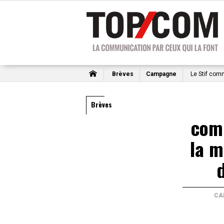
Brèves
Campagne
Le Stif comm
Brèves
com
la m
CA