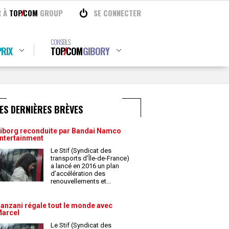
R À
TOP
COM
GROUP
SE CONNECTER
CONSEILS
RIX
TOP
COM
GIBORY
ES DERNIÈRES BRÈVES
iborg reconduite par Bandai Namco
ntertainment
Le Stif (Syndicat des
transports d’Île-de-France)
a lancé en 2016 un plan
d’accélération des
renouvellements et
...
anzani régale tout le monde avec
arcel
Le Stif (Syndicat des