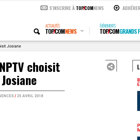
S'INSCRIRE À
TOP
COM
NEWS
ADHÉRE
ACTUALITÉS
ÉVÉNEMENTS
TOP
COM
NEWS
TOP
COM
GRANDS P
isit Josiane
NPTV choisit
L
Josiane
B
E
GENCES
/
25 AVRIL 2018
P
M