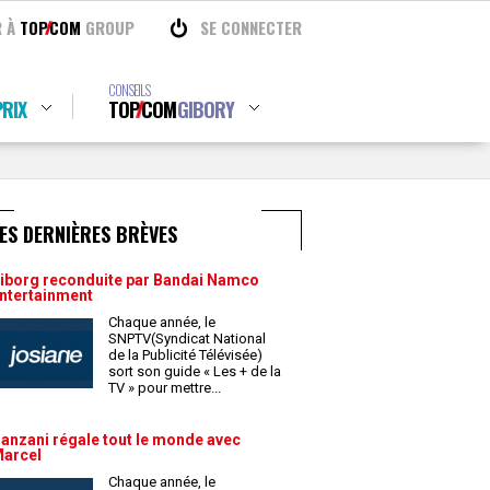
R À
TOP
COM
GROUP
SE CONNECTER
CONSEILS
RIX
TOP
COM
GIBORY
ES DERNIÈRES BRÈVES
iborg reconduite par Bandai Namco
ntertainment
Chaque année, le
SNPTV(Syndicat National
de la Publicité Télévisée)
sort son guide « Les + de la
TV » pour mettre
...
anzani régale tout le monde avec
arcel
Chaque année, le