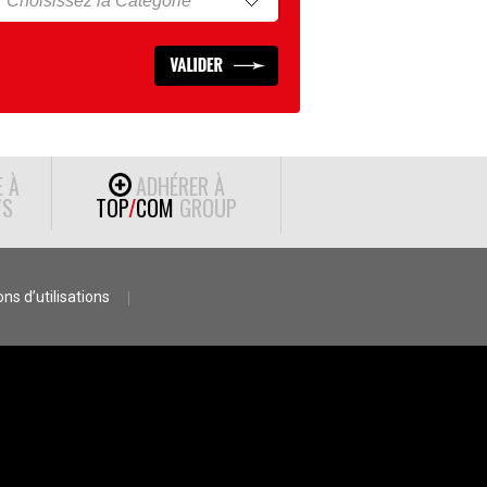
E À
ADHÉRER À
S
TOP
/
COM
GROUP
ns d’utilisations