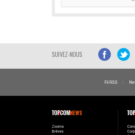
SUIVEZ-NOUS
Fil RSS
Ne
NEWS
Zooms
Con
Brèves
Corp