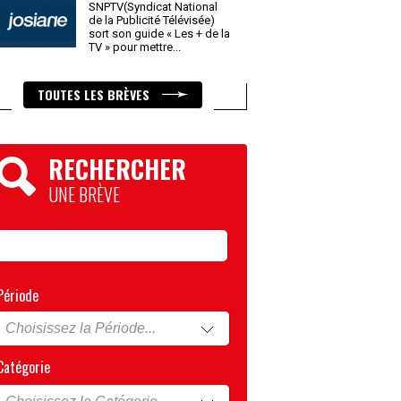
SNPTV(Syndicat National
de la Publicité Télévisée)
sort son guide « Les + de la
TV » pour mettre
...
TOUTES LES BRÈVES
RECHERCHER
UNE BRÈVE
Période
Catégorie