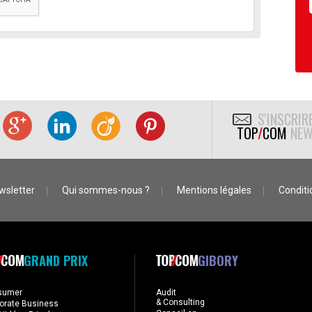
S'INSCRIR
TOP
/
COM
NEW
wsletter
Qui sommes-nous ?
Mentions légales
Conditio
GRAND PRIX
GIBORY
sumer
Audit
& Consulting
orate Business