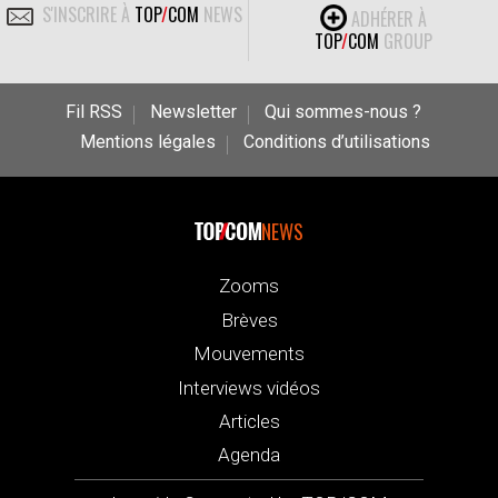
S'INSCRIRE À
TOP
/
COM
NEWS
ADHÉRER À
TOP
/
COM
GROUP
Fil RSS
Newsletter
Qui sommes-nous ?
Mentions légales
Conditions d’utilisations
NEWS
Zooms
Brèves
Mouvements
Interviews vidéos
Articles
Agenda