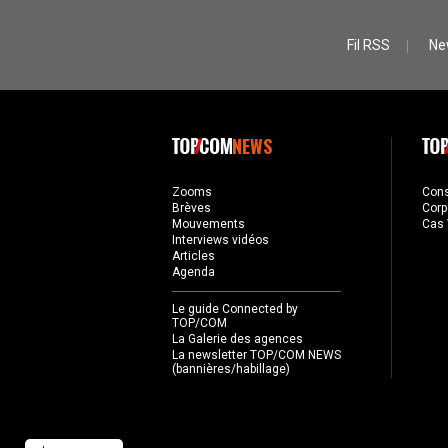
Fil RSS
Ne
NEWS
Zooms
Con
Brèves
Corp
Mouvements
Cas 
Interviews vidéos
Articles
Agenda
Le guide Connected by
TOP/COM
La Galerie des agences
La newsletter TOP/COM NEWS
(bannières/habillage)