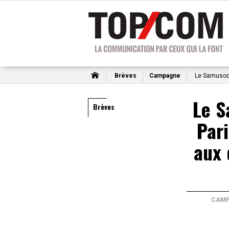
Brèves
Campagne
Le Samusocia
Le S
Brèves
Pari
aux 
CAMP