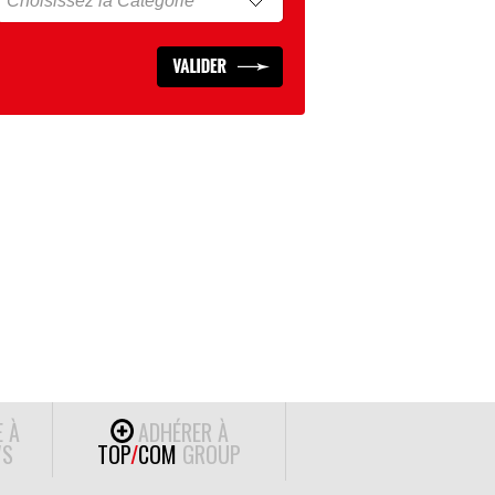
E À
ADHÉRER À
S
TOP
/
COM
GROUP