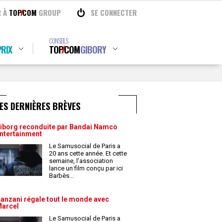
R À
TOP
COM
GROUP
SE CONNECTER
CONSEILS
RIX
TOP
COM
GIBORY
ES DERNIÈRES BRÈVES
iborg reconduite par Bandai Namco
ntertainment
Le Samusocial de Paris a
20 ans cette année. Et cette
semaine, l’association
lance un film conçu par ici
Barbès
...
anzani régale tout le monde avec
arcel
Le Samusocial de Paris a