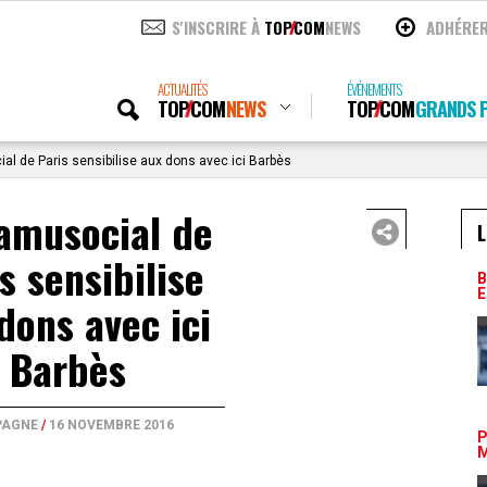
S'INSCRIRE À
TOP
COM
NEWS
ADHÉRE
ACTUALITÉS
ÉVÉNEMENTS
TOP
COM
NEWS
TOP
COM
GRANDS P
l de Paris sensibilise aux dons avec ici Barbès
amusocial de
L
s sensibilise
B
E
dons avec ici
Barbès
AGNE
/
16 NOVEMBRE 2016
P
M