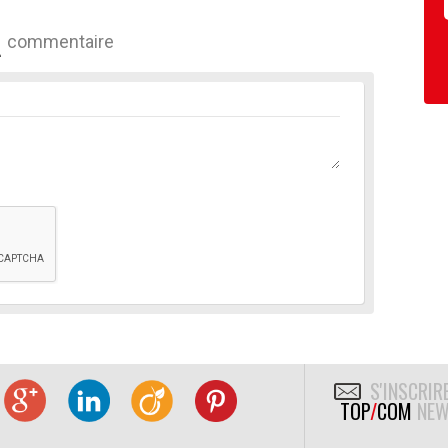
commentaire
S'INSCRIR
TOP
/
COM
NEW