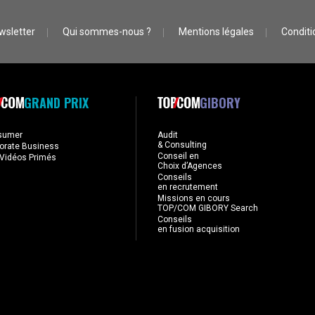
wsletter
Qui sommes-nous ?
Mentions légales
Conditio
GRAND PRIX
GIBORY
sumer
Audit
& Consulting
orate Business
Conseil en
Vidéos Primés
Choix d’Agences
Conseils
en recrutement
Missions en cours
TOP/COM GIBORY Search
Conseils
en fusion acquisition