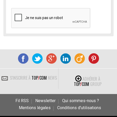
S'INSCRIRE À
TOP
/
COM
NEWS
ADHÉRER À
TOP
/
COM
GROUP
Fil RSS
Newsletter
Qui sommes-nous ?
Mentions légales
Conditions d’utilisations