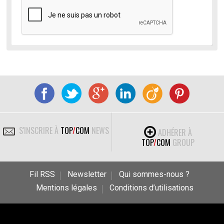
S'INSCRIRE À
TOP
/
COM
NEWS
ADHÉRER À
TOP
/
COM
GROUP
Fil RSS
Newsletter
Qui sommes-nous ?
Mentions légales
Conditions d’utilisations