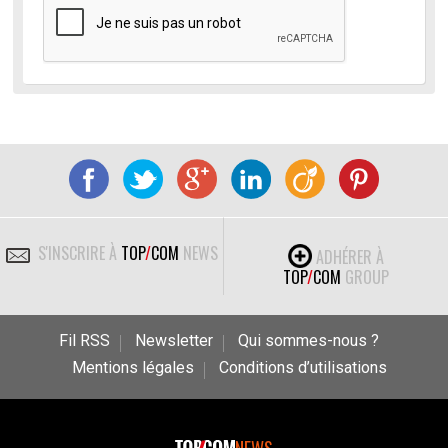
S'INSCRIRE À
TOP
/
COM
NEWS
ADHÉRER À
TOP
/
COM
GROUP
Fil RSS
Newsletter
Qui sommes-nous ?
Mentions légales
Conditions d’utilisations