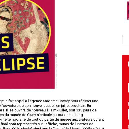
, a fait appel à l’agence Madame Bovary pour réaliser une
uverture de son nouvel accueil en juillet prochain. En
. Il les ouvrira de nouveau à la mi-juillet, soit 135 jours de
les du musée de Cluny s’articule autour du hashtag
bilité temporaire de tout ou partie du musée aux visiteurs durant
u final sont représentés sur l’affiche, munis de lunettes de
aris (XIIIe siècle) ainsi que la Dame à la Licorne (XVIe siècle).