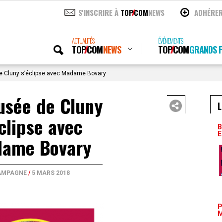
S'INSCRIRE À
TOP
COM
NEWS
ADHÉRE
ACTUALITÉS
ÉVÉNEMENTS
TOP
COM
NEWS
TOP
COM
GRANDS P
 Cluny s’éclipse avec Madame Bovary
usée de Cluny
L
éclipse avec
B
E
ame Bovary
AMPAGNE
/
5 MARS 2018
P
M