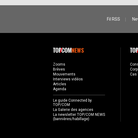
Fil RSS
Ne
NEWS
Zooms
Con
Brèves
Corp
Mouvements
Cas 
Interviews vidéos
Articles
Agenda
Le guide Connected by
TOP/COM
La Galerie des agences
La newsletter TOP/COM NEWS
(bannières/habillage)