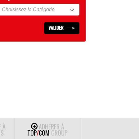
E À
ADHÉRER À
S
TOP
/
COM
GROUP