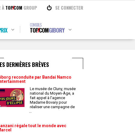
R À
TOP
COM
GROUP
SE CONNECTER
CONSEILS
RIX
TOP
COM
GIBORY
ES DERNIÈRES BRÈVES
iborg reconduite par Bandai Namco
ntertainment
Le musée de Cluny, musée
national du Moyen-Âge, a
fait appel à l’agence
Madame Bovary pour
réaliser une campagne de
...
anzani régale tout le monde avec
arcel