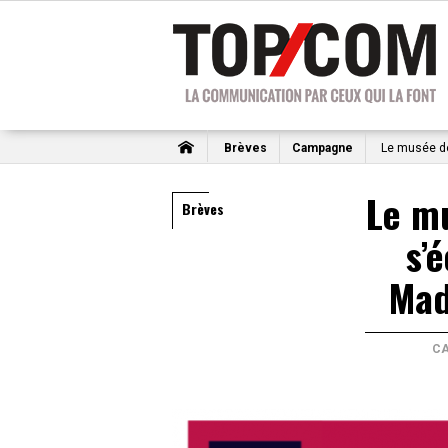
Brèves
Campagne
Le musée de
Le m
Brèves
s’
Mad
C