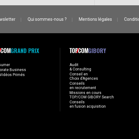
wsletter
Qui sommes-nous ?
Mentions légales
Conditio
GRAND PRIX
GIBORY
sumer
Audit
& Consulting
orate Business
Conseil en
Vidéos Primés
Choix d’Agences
Conseils
en recrutement
Missions en cours
TOP/COM GIBORY Search
Conseils
en fusion acquisition