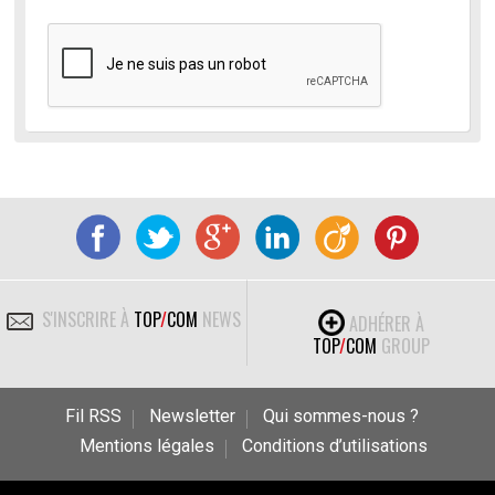
S'INSCRIRE À
TOP
/
COM
NEWS
ADHÉRER À
TOP
/
COM
GROUP
Fil RSS
Newsletter
Qui sommes-nous ?
Mentions légales
Conditions d’utilisations