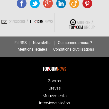
S'INSCRIRE À
TOP
/
COM
NEWS
ADHÉRER À
TOP
/
COM
GROUP
Fil RSS
Newsletter
Qui sommes-nous ?
Mentions légales
Conditions d’utilisations
NEWS
Zooms
Brèves
Mouvements
Interviews vidéos