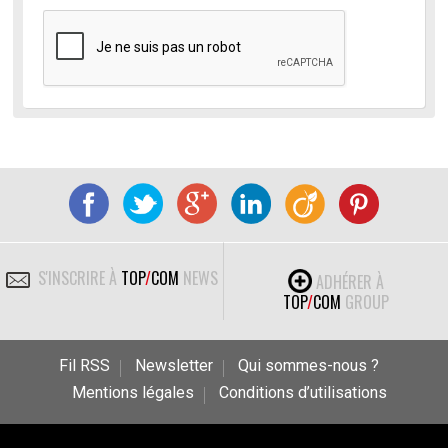
S'INSCRIRE À
TOP
/
COM
NEWS
ADHÉRER À
TOP
/
COM
GROUP
Fil RSS
Newsletter
Qui sommes-nous ?
Mentions légales
Conditions d’utilisations