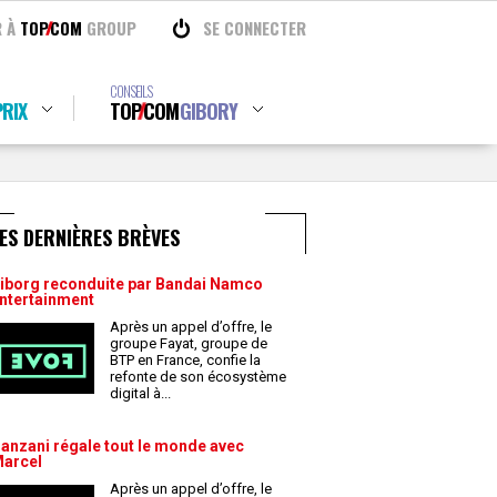
R À
TOP
COM
GROUP
SE CONNECTER
CONSEILS
RIX
TOP
COM
GIBORY
ES DERNIÈRES BRÈVES
iborg reconduite par Bandai Namco
ntertainment
Après un appel d’offre, le
groupe Fayat, groupe de
BTP en France, confie la
refonte de son écosystème
digital à
...
anzani régale tout le monde avec
arcel
Après un appel d’offre, le