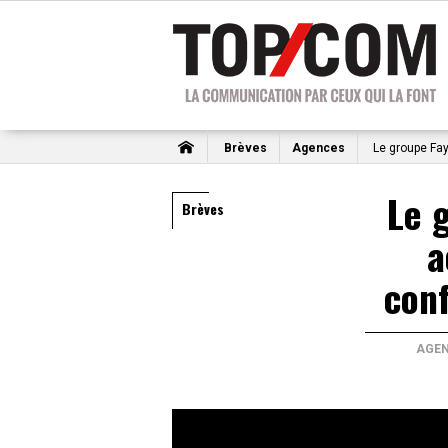
Brèves
Agences
Le groupe Fay
Le 
Brèves
a
conf
AGE