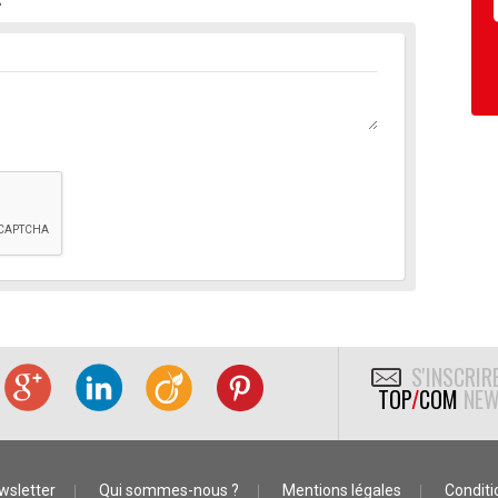
S'INSCRIR
TOP
/
COM
NEW
wsletter
Qui sommes-nous ?
Mentions légales
Conditio