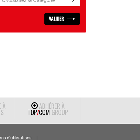
E À
ADHÉRER À
S
TOP
/
COM
GROUP
ns d’utilisations