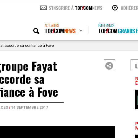
S'INSCRIRE À
TOP
COM
NEWS
ADHÉRE
ACTUALITÉS
ÉVÉNEMENTS
TOP
COM
NEWS
TOP
COM
GRANDS P
at accorde sa confiance à Fove
groupe Fayat
L
ccorde sa
B
E
iance à Fove
NCES
/
14 SEPTEMBRE 2017
P
M