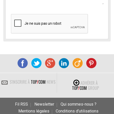
S'INSCRIRE À
TOP
/
COM
NEWS
ADHÉRER À
TOP
/
COM
GROUP
Fil RSS
Newsletter
Qui sommes-nous ?
Mentions légales
Conditions d’utilisations