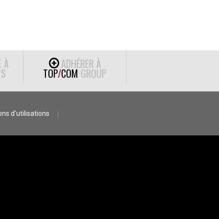
E À
ADHÉRER À
S
TOP
/
COM
GROUP
ns d’utilisations