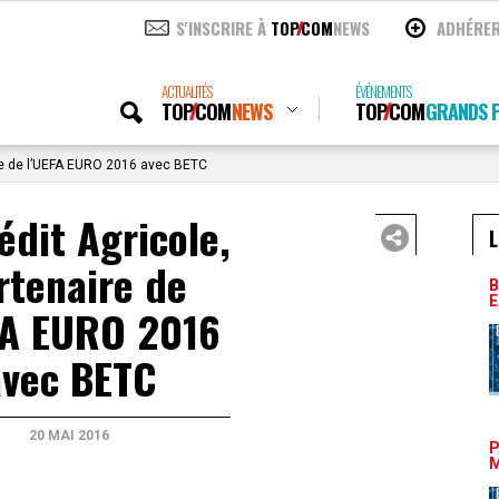
S'INSCRIRE À
TOP
COM
NEWS
ADHÉRE
ACTUALITÉS
ÉVÉNEMENTS
TOP
COM
NEWS
TOP
COM
GRANDS P
ire de l’UEFA EURO 2016 avec BETC
édit Agricole,
L
rtenaire de
B
E
FA EURO 2016
avec BETC
20 MAI 2016
P
M