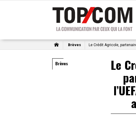
Brèves
Le Crédit Agricole, partena
Le Cr
Brèves
pa
l’UE