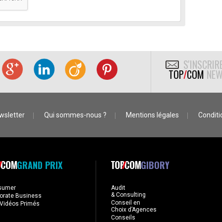
S'INSCRIR
TOP
/
COM
NEW
wsletter
Qui sommes-nous ?
Mentions légales
Conditio
GRAND PRIX
GIBORY
sumer
Audit
& Consulting
orate Business
Conseil en
Vidéos Primés
Choix d’Agences
Conseils