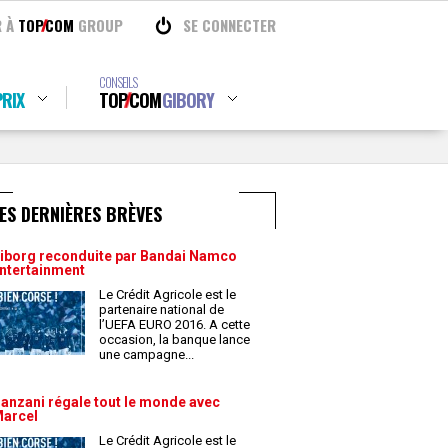
R À
TOP
COM
GROUP
SE CONNECTER
CONSEILS
RIX
TOP
COM
GIBORY
ES DERNIÈRES BRÈVES
iborg reconduite par Bandai Namco
ntertainment
Le Crédit Agricole est le
partenaire national de
l’UEFA EURO 2016. A cette
occasion, la banque lance
une campagne
...
anzani régale tout le monde avec
arcel
Le Crédit Agricole est le