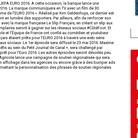
 l’UEFA EURO 2016. A cette occasion, la banque lance une
2016. La marque communiquera en TV avec un film de 30
hme de l’EURO 2016 ». Réalisé par Kim Geldenhuys, ce dernier est
t en lumière des supporters. Par ailleurs, afin de renforcer son
, avec la marque française Le Slip Français, en créant un slip aux
emplaires seront à gagner sur les réseaux sociaux #CôtéFoot. Et
le et l’Équipe de France ont confié au comédien et youtubeur
çais étaient prêts pour l’EURO 2016 à travers une web-série
aux sociaux. Le 1
er
épisode sera diffusé le 23 mai 2016. Maxime
is au sein du Petit Journal de Canal +, sera challengé par
t prêt pour l’Euro 2016. Les autres épisodes seront dévoilés peu
it Agricole lance une campagne de soutien régionalisée qui sera
 en affichage dans les agences ou encore grâce à des bumper ads
ermettant la personnalisation des phrases de soutien régionales