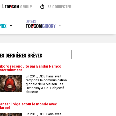
R À
TOP
COM
GROUP
SE CONNECTER
CONSEILS
RIX
TOP
COM
GIBORY
ES DERNIÈRES BRÈVES
iborg reconduite par Bandai Namco
ntertainment
En 2015, DDB Paris avait
remporté la communication
globale de la Maison Jas
Hennessy & Co. L’objectif
de cette
...
anzani régale tout le monde avec
arcel
En 2015, DDB Paris avait