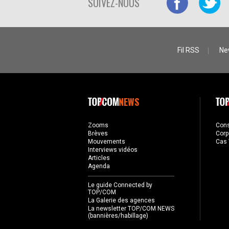
SUIVEZ-NOUS
Fil RSS
Ne
NEWS
Zooms
Con
Brèves
Corp
Mouvements
Cas 
Interviews vidéos
Articles
Agenda
Le guide Connected by
TOP/COM
La Galerie des agences
La newsletter TOP/COM NEWS
(bannières/habillage)