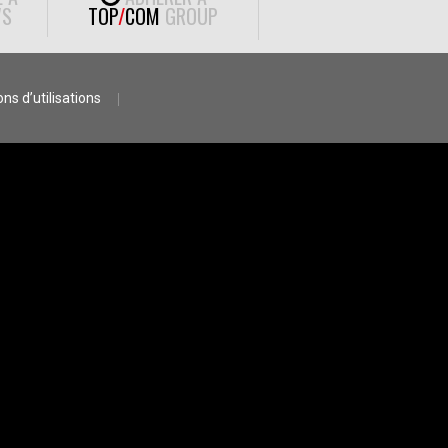
S
TOP
/
COM
GROUP
ns d’utilisations