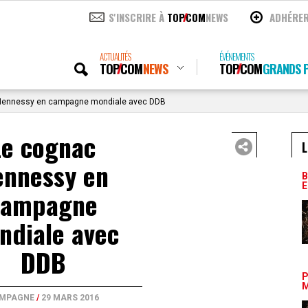
S'INSCRIRE À
TOP
COM
NEWS
ADHÉRE
ACTUALITÉS
ÉVÉNEMENTS
TOP
COM
NEWS
TOP
COM
GRANDS P
Hennessy en campagne mondiale avec DDB
Le cognac
L
ennessy en
B
E
campagne
ndiale avec
DDB
P
M
MPAGNE
/
29 MARS 2016