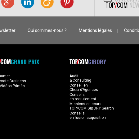
TOP
/
COM
NEW
wsletter
Qui sommes-nous ?
Mentions légales
Conditio
GRAND PRIX
GIBORY
sumer
Audit
& Consulting
orate Business
Conseil en
Vidéos Primés
Choix d’Agences
Conseils
en recrutement
Missions en cours
TOP/COM GIBORY Search
Conseils
en fusion acquisition