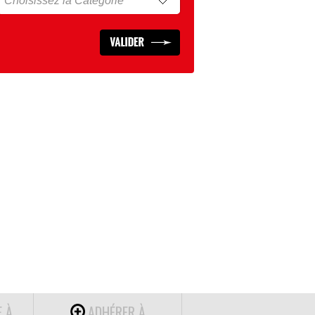
E À
ADHÉRER À