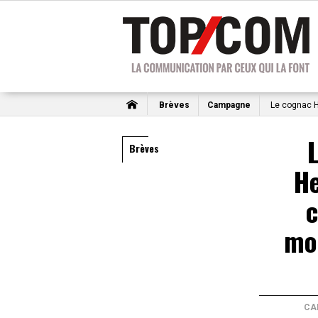
Brèves
Campagne
Le cognac 
Brèves
H
mo
CA